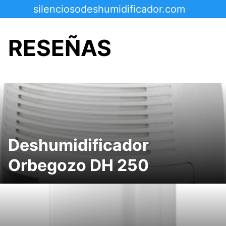
Saltar
silenciosodeshumidificador.com
al
contenido
RESEÑAS
Deshumidificador
Orbegozo DH 250