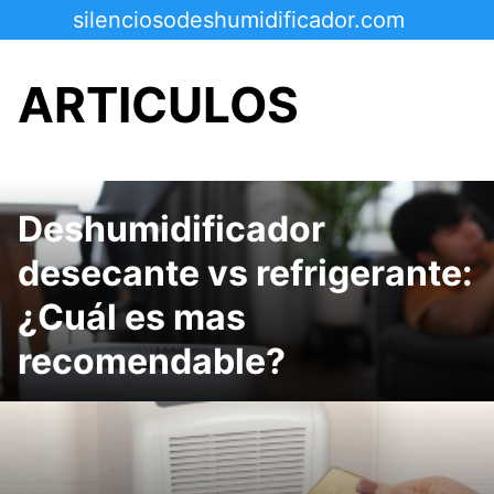
Saltar
silenciosodeshumidificador.com
al
contenido
ARTICULOS
Deshumidificador
desecante vs refrigerante:
¿Cuál es mas
recomendable?